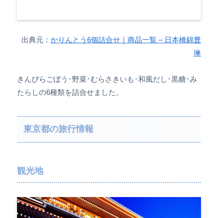
出典元：
かりんとう6個詰合せ｜商品一覧 – 日本橋錦豊
琳
きんぴらごぼう･野菜･むらさきいも･和風だし･黒糖･み
たらしの6種類を詰合せました。
東京都の旅行情報
観光地