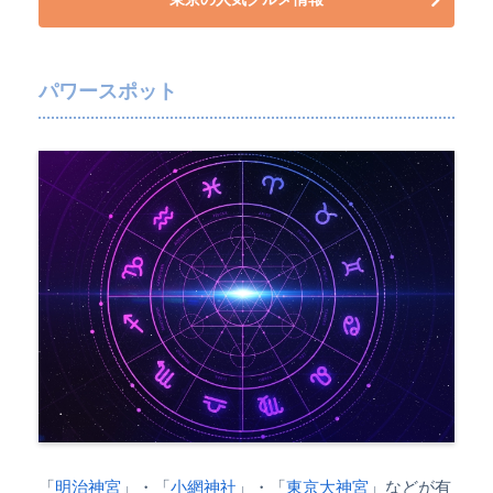
パワースポット
「
明治神宮
」・「
小網神社
」・「
東京大神宮
」などが有