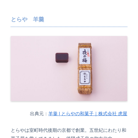
とらや 羊羹
出典元：
羊羹 | とらやの和菓子｜株式会社 虎屋
とらやは室町時代後期の京都で創業。五世紀にわたり和