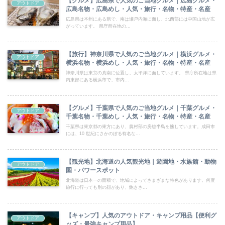
【グルメ】広島県で人気のご当地グルメ｜広島グルメ・
アウトドア
広島名物・広島めし・人気・旅行・名物・特産・名産
広島県は本州にある県で、南は瀬戸内海に面し、北西部には中国山地が広
がっています。 県庁所在地の...
【旅行】神奈川県で人気のご当地グルメ｜横浜グルメ・
アウトドア
横浜名物・横浜めし・人気・旅行・名物・特産・名産
神奈川県は東京の真南に位置し、太平洋に面しています。 県庁所在地は県
内東部にある横浜市で、市内...
【グルメ】千葉県で人気のご当地グルメ｜千葉グルメ・
アウトドア
千葉名物・千葉めし・人気・旅行・名物・特産・名産
千葉県は東京都の東方にあり、農村部の房総半島を擁しています。成田市
には、10 世紀にさかのぼる有名な...
【観光地】北海道の人気観光地｜遊園地・水族館・動物
アウトドア
園・パワースポット
北海道は日本一の面積で、地域によってさまざまな特色があります。何度
旅行に行っても別の顔があり、飽きさ...
【キャンプ】人気のアウトドア・キャンプ用品【便利グ
アウトドア
ッズ・最強キャンプ用品】