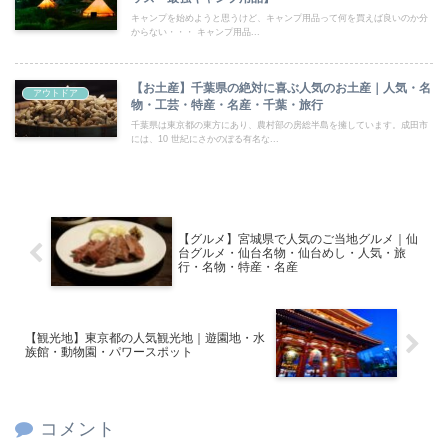
キャンプを始めようと思うけど、キャンプ用品って何を買えば良いのか分
からない・・・ キャンプ用品...
【お土産】千葉県の絶対に喜ぶ人気のお土産｜人気・名
アウトドア
物・工芸・特産・名産・千葉・旅行
千葉県は東京都の東方にあり、農村部の房総半島を擁しています。成田市
には、10 世紀にさかのぼる有名な...
【グルメ】宮城県で人気のご当地グルメ｜仙
台グルメ・仙台名物・仙台めし・人気・旅
行・名物・特産・名産
【観光地】東京都の人気観光地｜遊園地・水
族館・動物園・パワースポット
コメント