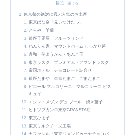
目次
東京都の絶対に喜ぶ人気のお土産
東京ばな奈「見ぃつけたっ」
とらや 羊羹
銀座千疋屋 フルーツサンド
ねんりん家 マウントバーム しっかり芽
舟和 芋ようかん・あんこ玉
東京ラスク プレミアム・アマンドラスク
帝国ホテル チョコレート詰合せ
銀座たまや 東京たまご ごまたまご
ピエール マルコリーニ マルコリーニ ビス
キュイ
エシレ・メゾン デュ ブール 焼き菓子
ヒトツブカンロ東京GRANSTA店
東京ひよ子
東京ミルクチーズ工場
カファレル「東京ジャンドゥーヤチョコパ