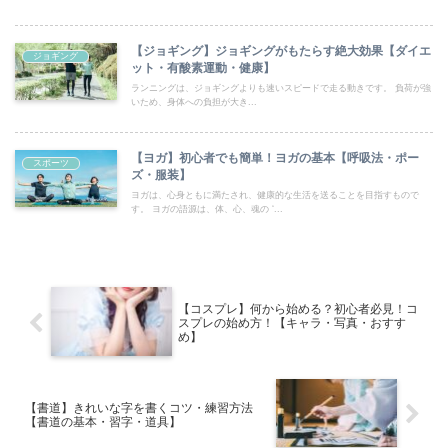
【ジョギング】ジョギングがもたらす絶大効果【ダイエ
ジョギング
ット・有酸素運動・健康】
ランニングは、ジョギングよりも速いスピードで走る動きです。 負荷が強
いため、身体への負担が大き...
【ヨガ】初心者でも簡単！ヨガの基本【呼吸法・ポー
スポーツ
ズ・服装】
ヨガは、心身ともに満たされ、健康的な生活を送ることを目指すもので
す。 ヨガの語源は、体、心、魂の ‘...
【コスプレ】何から始める？初心者必見！コ
スプレの始め方！【キャラ・写真・おすす
め】
【書道】きれいな字を書くコツ・練習方法
【書道の基本・習字・道具】