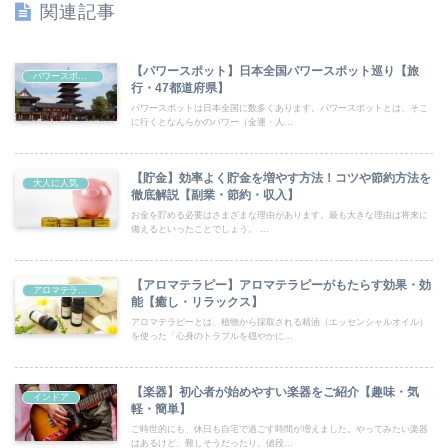
関連記事
【パワースポット】日本全国パワースポット巡り【旅
パワースポット
行・47都道府県】
パワースポットは日本全国に数多くあります。パワースポットとは、そこ
に行くとなんらかのパワー（金運・人...
【貯金】効率よく貯金を増やす方法！コツや節約方法を
大人に人気
徹底解説【副業・節約・収入】
お金を貯める必要はさまざまな理由があります。最も大きな理由は将来に
備えるといったことでしょう。 ...
【アロマテラピー】アロマテラピーがもたらす効果・効
アロマテラピー
能【癒し・リラックス】
アロマテラピーとは、植物から採取される精油（エッセンシャルオイル）
を使った「心身のトラブルを穏やかに...
【楽器】初心者が始めやすい楽器をご紹介【趣味・気
インドア
軽・簡単】
ご時世的にも、休日も自宅で過ごす時間が増えました。やってみたい楽器
はあるけど、難しそうだったり、値段...