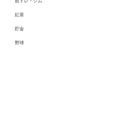
筋トレ・ジム
紅茶
貯金
野球