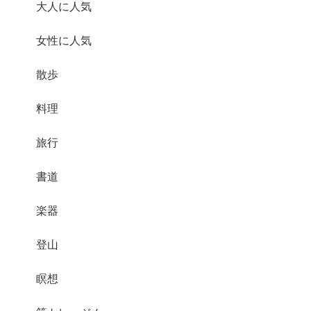
大人に人気
女性に人気
散歩
料理
旅行
書道
楽器
登山
瞑想